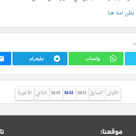
بطن امه هنا
ى:
واتساب
تيليغرام
الأولى
السابق
3631
3632
3633
التالي
الأخيرة
موقعنا:
تا