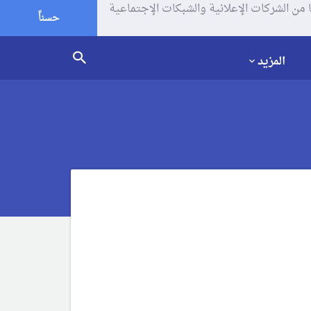
يف الإرتباط (الكوكيز) لتحليل زياراتك وإستخدامك للموقع و تتم مشاركة بعض المعلومات مع Google وغيرها من الشركات الإعلانية والشبكات الإجتماعية
حسناً
المزيد