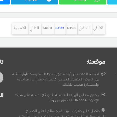
الأولى
السابق
6398
6399
6400
التالي
الأخيرة
موقعنا:
تا
لا يقدم التشخيص أو العلاج وجميع المعلومات الواردة فيه
هي لغرض التثقيف الصحي فقط ولا تغني عن مراجعة
واستشارة طبيب طفلك.
ال
يحقق معايير الهيئة العالمية للمواقع الطبية على شبكة
الإنترنت
HONcode
تحقق من
هنا
حاصل على جائزة سمو الشيخ سالم العلي الصباح
للمعلوماتية كأفضل مشروع صحي إلكتروني على مستوى