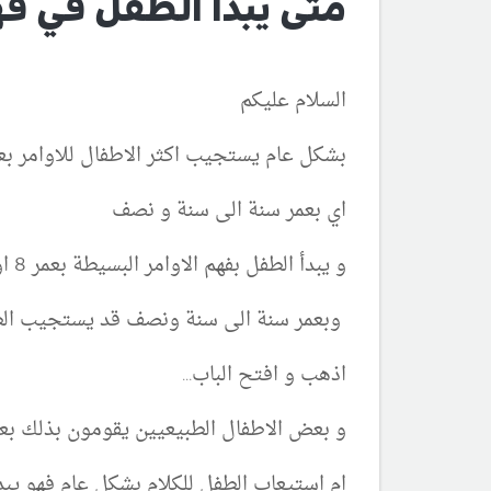
متى يبدأ الطفل في فه
السلام عليكم
بشكل عام يستجيب اكثر الاطفال للاوامر ب
اي بعمر سنة الى سنة و نصف
و يبدأ الطفل بفهم الاوامر البسيطة بعمر 8 او 9 شهور : مثل : هات , خذ و ذلك للاشياء التي فيد يد الطفل
وبعمر سنة الى سنة ونصف قد يستجيب الط
اذهب و افتح الباب...
و بعض الاطفال الطبيعيين يقومون بذلك بعمر م
ام استيعاب الطفل للكلام بشكل عام فهو يبدأ