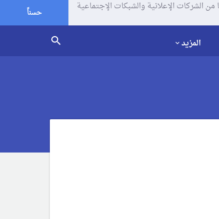
يف الإرتباط (الكوكيز) لتحليل زياراتك وإستخدامك للموقع و تتم مشاركة بعض المعلومات مع Google وغيرها من الشركات الإعلانية والشبكات الإجتماعية
حسناً
المزيد