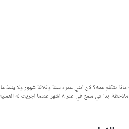
ماذا نتكلم معه؟ لان ابني عمره سنة وثلاثة شهور ولا ينفذ ماذ
ندما اجريت له العملية لسقف حلقه ووضعت له غرزاة في اذنيه