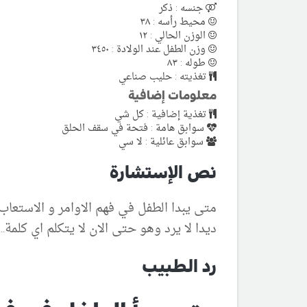
جنسه : ذكر
محيط رأسه : ٣٨
الوزن الحالي : ١٢
وزن الطفل عند الولادة : ٣٤٥٠
طوله : ٨٣
تغذيته : حليب صناعي
معلومات إضافية
تغذية إضافية : كل شي
سوابق هامة : فتحة في سقف الحلق
سوابق عائلية : لا سي
نص الإستشارة
متى يبدا الطفل في فهم الاوامر و الاستعاب 
ديدا لا يرد وهو حتى الان لا يتكلم اي كلمة...ملاحظة: بدا في سمع في عمر ٨ اشهر ع
رد الطبيب