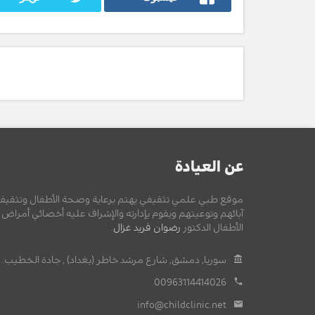
عن العيادة
موقع طبي علمي تثقيفي يهتم برعاية وصحة الأطفال وتثقيف
آبائهم وتوعيتهم ويقوم بإدارته والإشراف عليه أخصائي أمراض
الأطفال الدكتور
رضوان فريد غزال
.
سوريا, دمشق, شارع مرشد خاطر (بغداد) , جادة الخطيب.
00963114414026
info@childclinic.net