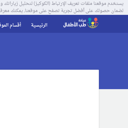
لضمان حصولك على أفضل تجربة تصفح على موقعنا, يمكنك معرفة
الرئيسية
أقسام الموق