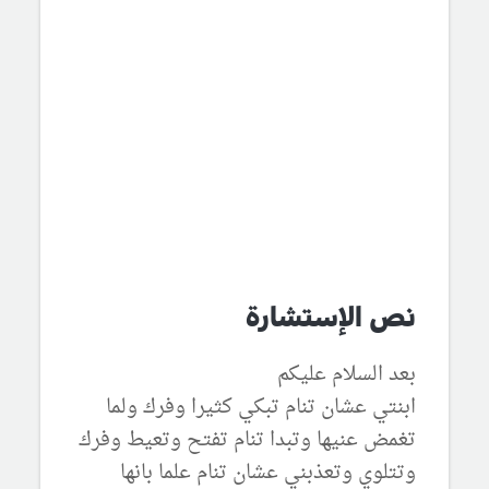
نص الإستشارة
بعد السلام عليكم
ابنتي عشان تنام تبكي كثيرا وفرك ولما
تغمض عنيها وتبدا تنام تفتح وتعيط وفرك
وتتلوي وتعذبني عشان تنام علما بانها