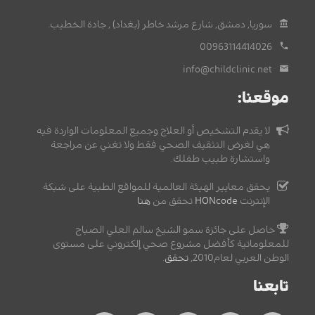
سوريا, دمشق, شارع مرشد خاطر (بغداد) , جادة الخطيب.
00963114414026
info@childclinic.net
موقعنا:
لا يقدم التشخيص أو العلاج وجميع المعلومات الواردة فيه
هي لغرض التثقيف الصحي فقط ولا تغني عن مراجعة
واستشارة طبيب طفلك.
يحقق معايير الهيئة العالمية للمواقع الطبية على شبكة
الإنترنت
HONcode
تحقق من
هنا
حاصل على جائزة سمو الشيخ سالم العلي الصباح
للمعلوماتية كأفضل مشروع صحي إلكتروني على مستوى
الوطن العربي لعام2010,
تحقق
.
تابعنا