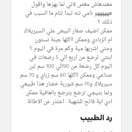
معندهاش مغص لاني لما بهزها واقول
ههههههو نامي ننه تبدا تنام ما السبب في
ذللك ؟
ممكن اضيف صفار البيض علي السيريلاك
ام الزبادي وممكن ااكلها جبنة نستون .
ومتي اشربها مية وكم مرة في اليوم ؟
ابنتي ترضع من اربع الي 5 رضعات في
اليوم كل رضعة من 90الي 100 سم لبن
صناعي وممكن ااكلها 60 سم زباي و 70 سم
سيريلاك و70 سم شوربة خضار هذا طبيعي
ولما بتيجي ترضع بترضع بالعافية ممكن
ادي اية فاتح للشهية . اعتذر عن الاطالة .
رد الطبيب