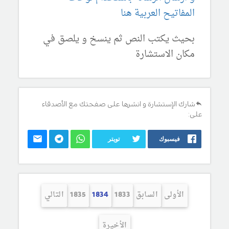
المفاتيح العربية هنا
بحيث يكتب النص ثم ينسخ و يلصق في
مكان الاستشارة
شارك الإستشارة و انشرها على صفحتك مع الأصدقاء
على:
فيسبوك
تويتر
الأولى
السابق
1833
1834
1835
التالي
الأخيرة