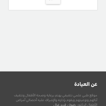
عن العيادة
موقع طبي علمي تثقيفي يهتم برعاية وصحة الأطفال وتثقيف
آبائهم وتوعيتهم ويقوم بإدارته والإشراف عليه أخصائي أمراض
الأطفال الدكتور
رضوان فريد غزال
.