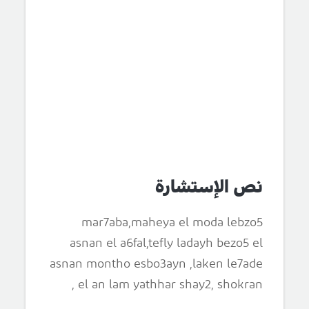
نص الإستشارة
mar7aba,maheya el moda lebzo5
asnan el a6fal,tefly ladayh bezo5 el
asnan montho esbo3ayn ,laken le7ade
el an lam yathhar shay2, shokran ,