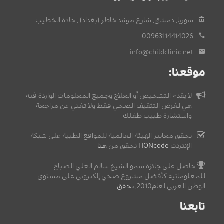
سوريا, دمشق, شارع مرشد خاطر (بغداد) , جادة الخطيب.
00963114414026
info@childclinic.net
موقعنا:
لا يقدم التشخيص أو العلاج وجميع المعلومات الواردة فيه
هي لغرض التثقيف الصحي فقط ولا تغني عن مراجعة
واستشارة طبيب طفلك.
يحقق معايير الهيئة العالمية للمواقع الطبية على شبكة
الإنترنت
HONcode
تحقق من
هنا
حاصل على جائزة سمو الشيخ سالم العلي الصباح
للمعلوماتية كأفضل مشروع صحي إلكتروني على مستوى
الوطن العربي لعام2010,
تحقق
.
تابعنا