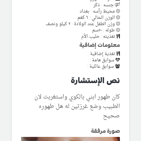
جنسه : ذكر
محيط رأسه : بغداد
الوزن الحالي : ٦ كغم
وزن الطفل عند الولادة : ٢ كيلو ونصف
طوله : ٥٠سم
تغذيته : حليب الأم
معلومات إضافية
تغذية إضافية :
سوابق هامة :
سوابق عائلية :
نص الإستشارة
كان طهور ابني بالكوي واستغربت لان
الطبيب وضع غرزتين له هل طهوره
صحيح
صورة مرفقة