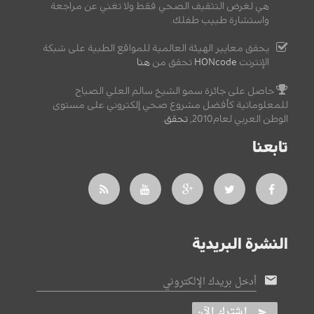
هي لغرض التثقيف الصحي فقط ولا تغني عن مراجعة
واستشارة طبيب طفلك.
يحقق معايير الهيئة العالمية للمواقع الطبية على شبكة
الإنترنت
HONcode
تحقق من
هنا
حاصل على جائزة سمو الشيخ سالم العلي الصباح
للمعلوماتية كأفضل مشروع صحي إلكتروني على مستوى
الوطن العربي لعام2010,
تحقق
.
تابعنا
النشرة البريدية
أدخل بريدك الإلكتروني
اشترك الآن