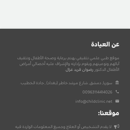
عن العيادة
موقع طبي علمي تثقيفي يهتم برعاية وصحة الأطفال وتثقيف
آبائهم وتوعيتهم ويقوم بإدارته والإشراف عليه أخصائي أمراض
الأطفال الدكتور
رضوان فريد غزال
.
سوريا, دمشق, شارع مرشد خاطر (بغداد) , جادة الخطيب.
00963114414026
info@childclinic.net
موقعنا:
لا يقدم التشخيص أو العلاج وجميع المعلومات الواردة فيه