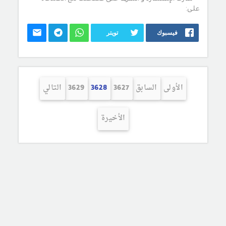
على:
فيسبوك
تويتر
الأولى
السابق
3627
3628
3629
التالي
الأخيرة