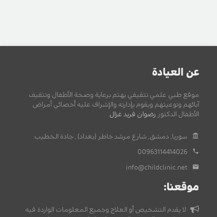
عن العيادة
موقع طبي علمي تثقيفي يهتم برعاية وصحة الأطفال وتثقيف
آبائهم وتوعيتهم ويقوم بإدارته والإشراف عليه أخصائي أمراض
الأطفال الدكتور
رضوان فريد غزال
.
سوريا, دمشق, شارع مرشد خاطر (بغداد) , جادة الخطيب.
00963114414026
info@childclinic.net
موقعنا:
لا يقدم التشخيص أو العلاج وجميع المعلومات الواردة فيه