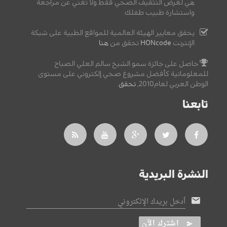
هي لغرض التثقيف الصحي فقط ولا تغني عن مراجعة
واستشارة طبيب طفلك.
يحقق معايير الهيئة العالمية للمواقع الطبية على شبكة
الإنترنت
HONcode
تحقق من
هنا
حاصل على جائزة سمو الشيخ سالم العلي الصباح
للمعلوماتية كأفضل مشروع صحي إلكتروني على مستوى
الوطن العربي لعام2010,
تحقق
.
تابعنا
النشرة البريدية
أدخل بريدك الإلكتروني
اشترك الآن