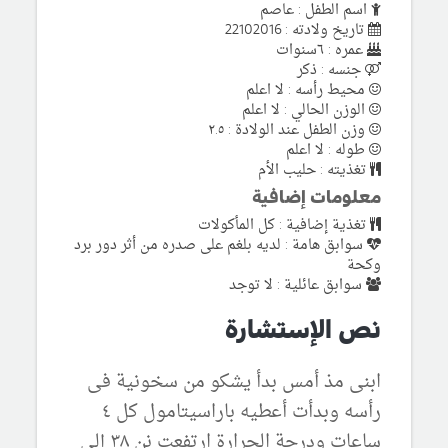
اسم الطفل : عاصم
تاريخ ولادته : 22102016
عمره : ٦سنوات
جنسه : ذكر
محيط رأسه : لا اعلم
الوزن الحالي : لا اعلم
وزن الطفل عند الولادة : ٢.٥
طوله : لا اعلم
تغذيته : حليب الأم
معلومات إضافية
تغذية إضافية : كل المأكولات
سوابق هامة : لديه بلغم على صدره من أثر دور برد
وكحة
سوابق عائلية : لا توجد
نص الإستشارة
ابنى مذ أمس بدأ يشكو من سخونية فى
رأسه وبدأت أعطيه باراسيتامول كل ٤
ساعات ودرجة الحرارة ارتفعت نن ٣٨ إلى