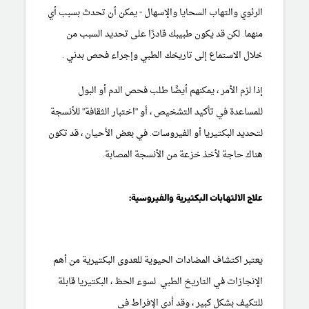
الرئوي
والتهاب
السحايا
والإسهال - يمكن أن
تحدث
بسبب أي
منهما. لكن قد يكون طبيبك قادرًا على تحديد السبب من
خلال الاستماع إلى تاريخك الطبي وإجراء فحص
بدني
.
إذا لزم الأمر ، يمكنهم أيضًا طلب فحص
الدم
أو البول
للمساعدة في تأكيد التشخيص ، أو "اختبار الثقافة" للأنسجة
لتحديد البكتيريا أو الفيروسات. في بعض الأحيان ، قد تكون
هناك حاجة
لأخذ خزعة
من الأنسجة المصابة.
علاج الالتهابات البكتيرية والفيروسية:
يعتبر اكتشاف
المضادات الحيوية
للعدوى البكتيرية من أهم
الإنجازات في التاريخ الطبي. لسوء الحظ ، البكتيريا قابلة
للتكيف بشكل كبير ، وقد أدى الإفراط في