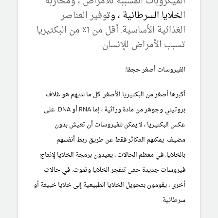
الميكروبات المسببة للأمراض ، ومحاربة
ال
خلايا
السرطانية
، وت
وفير العناصر
الغذائية الأساسية.
أقل من 1٪ من البكتيريا
تسبب الأمراض للإنسان.
الفيروسات أصغر حجمًا:
أكبرها أصغر من البكتيريا الأصغر. كل ما لديهم هو غلاف
بروتيني وجوهر من مادة وراثية ، إما RNA أو DNA. على
عكس البكتيريا ، لا يمكن للفيروسات أن تعيش بدون
مضيف. يمكنهم التكاثر فقط عن طريق ربط أنفسهم
بالخلايا. في معظم الحالات ، يعيدون برمجة الخلايا لإنتاج
فيروسات جديدة حتى تنفجر الخلايا وتموت. في حالات
أخرى ، يقومون بتحويل الخلايا الطبيعية إلى خلايا خبيثة أو
سرطانية.