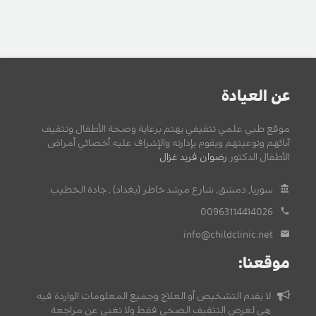
عن العيادة
موقع طبي علمي تثقيفي يهتم برعاية وصحة الأطفال وتثقيف
آبائهم وتوعيتهم ويقوم بإدارته والإشراف عليه أخصائي أمراض
الأطفال الدكتور
رضوان فريد غزال
.
سوريا, دمشق, شارع مرشد خاطر (بغداد) , جادة الخطيب.
00963114414026
info@childclinic.net
موقعنا:
لا يقدم التشخيص أو العلاج وجميع المعلومات الواردة فيه
هي لغرض التثقيف الصحي فقط ولا تغني عن مراجعة