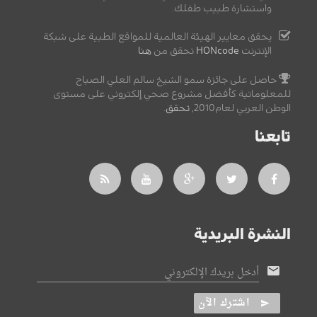
واستشارة طبيب طفلك.
يحقق معايير الهيئة العالمية للمواقع الطبية على شبكة
الإنترنت
HONcode
تحقق من
هنا
حاصل على جائزة سمو الشيخ سالم العلي الصباح
للمعلوماتية كأفضل مشروع صحي إلكتروني على مستوى
الوطن العربي لعام2010,
تحقق
.
تابعنا
النشرة البريدية
أدخل بريدك الإلكتروني
اشترك الآن