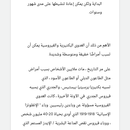
البداية ولكن يمكن إعادة تنشيطها على مدى شهور
وسنوات.
الأهم من ذلك أن العدوى البكتيرية والفيروسية يمكن أن
تسبب أمراضًا خفيفة ومتوسطة وشديدة.
على مر التاريخ ، مات ملايين الأشخاص بسبب أمراض
مثل
الطاعون الدبلي
أو الطاعون الأسود ، الذي
تسببه بكتيريا
يرسينيا بيستيس ،
والجدري
الذي يسببه
فيروس الجدري. في الآونة الأخيرة ، كانت العدوى
الفيروسية مسؤولة عن وباءين رئيسيين: وباء "
الإنفلونزا
الإسبانية" 1918-1919 الذي أودى بحياة 20-40 مليون شخص
،
ووباء فيروس نقص المناعة البشرية
/ الإيدز المستمر الذي