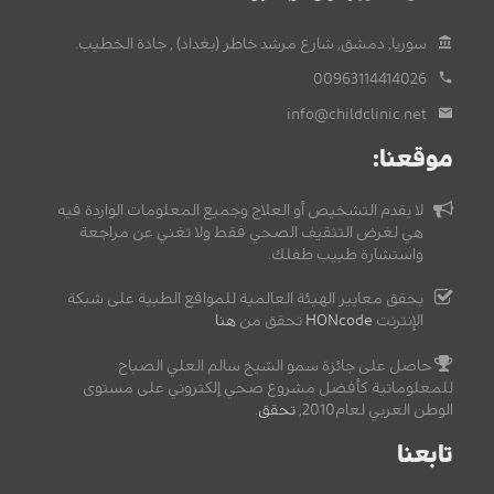
سوريا, دمشق, شارع مرشد خاطر (بغداد) , جادة الخطيب.
00963114414026
info@childclinic.net
موقعنا:
لا يقدم التشخيص أو العلاج وجميع المعلومات الواردة فيه
هي لغرض التثقيف الصحي فقط ولا تغني عن مراجعة
واستشارة طبيب طفلك.
يحقق معايير الهيئة العالمية للمواقع الطبية على شبكة
الإنترنت
HONcode
تحقق من
هنا
حاصل على جائزة سمو الشيخ سالم العلي الصباح
للمعلوماتية كأفضل مشروع صحي إلكتروني على مستوى
الوطن العربي لعام2010,
تحقق
.
تابعنا