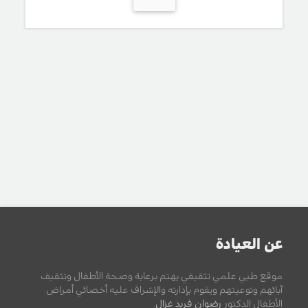
عن العيادة
موقع طبي علمي تثقيفي يهتم برعاية وصحة الأطفال وتثقيف
آبائهم وتوعيتهم ويقوم بإدارته والإشراف عليه أخصائي أمراض
الأطفال الدكتور
رضوان فريد غزال
.