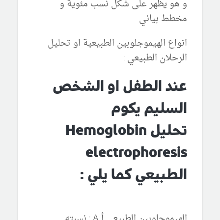
و هو يظهر على شكل نسب مئوية و
مخطط بياني
انواع الهيموجلوبين الطبيعية او تحليل
الرحلان الطبيعي :
عند الطفل او الشخص
السليم يكوم
تحليل
Hemoglobin
electrophoresis
الطبيعي كما يلي :
الهيموجلوبين الطبيعي أ A : نسبته