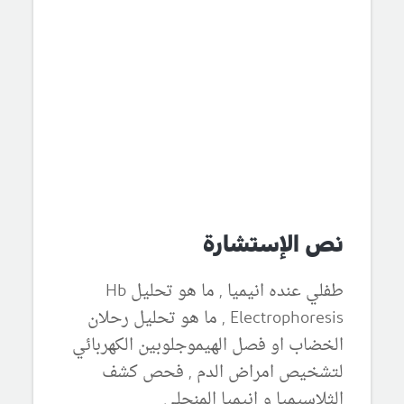
نص الإستشارة
طفلي عنده انيميا , ما هو تحليل Hb
Electrophoresis , ما هو تحليل رحلان
الخضاب او فصل الهيموجلوبين الكهربائي
لتشخيص امراض الدم , فحص كشف
الثلاسيميا و انيميا المنجلي