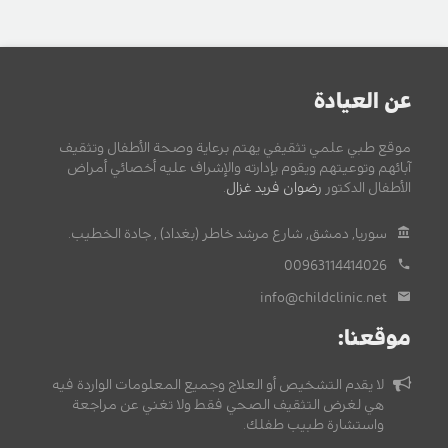
عن العيادة
موقع طبي علمي تثقيفي يهتم برعاية وصحة الأطفال وتثقيف
آبائهم وتوعيتهم ويقوم بإدارته والإشراف عليه أخصائي أمراض
الأطفال الدكتور
رضوان فريد غزال
.
سوريا, دمشق, شارع مرشد خاطر (بغداد) , جادة الخطيب.
00963114414026
info@childclinic.net
موقعنا:
لا يقدم التشخيص أو العلاج وجميع المعلومات الواردة فيه
هي لغرض التثقيف الصحي فقط ولا تغني عن مراجعة
واستشارة طبيب طفلك.