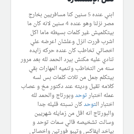
ابني عنده 5 سنين كنا مسافريين بخارج
مصر نزلنا وهو عنده 4 سنين لانه كان ما
بيتكلميش غير كلمات بسيطه ماما اكل
اشرب قررت انزل وعلشان اعرضه علي
اخصائي تخاطب كان عنده حركه زايده
تنادي عليه مكنش بيرد الحمد لله بعد مرور
سنه من التخاطب وتنميه المهارات بقي
بيتكلم جمل من تلات كلمات بس لسه
كلامه تقيل وديته عند دكتور مخ و عصاب
عمله اختبار
توحد
وبورتاج والحمد لله
اختبار ال
توحد
كان نسبته قليله جدا
والبورتاج انه اقل من زمايله شهريين
وسالت تشخيصه قالي سمات توحد و
بياخد ايفاكس وتيبو فورتين واخصائي