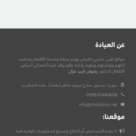
عن العيادة
موقع طبي علمي تثقيفي يهتم برعاية وصحة الأطفال وتثقيف
آبائهم وتوعيتهم ويقوم بإدارته والإشراف عليه أخصائي أمراض
الأطفال الدكتور
رضوان فريد غزال
.
سوريا, دمشق, شارع مرشد خاطر (بغداد) , جادة الخطيب.
00963114414026
info@childclinic.net
موقعنا:
لا يقدم التشخيص أو العلاج وجميع المعلومات الواردة فيه