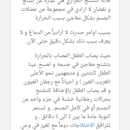
حالة التشنج الحراري هي عبارة عن تشنج
و نفضان لا ارادي في مجموعة من عضلات
الجسم بشكل مفاجئ بسبب الحرارة
بسبب اوامر صدرت لا ارادياً من الدماغ و لا
يعرف سبب ذلك بشكل دقيق حتى الآن...
حيث يصاب الطفل المصاب بالحرارة
بتشنج مفاجئ في جسمه و تصبح عينا
الطفل ثابتتين و متجهتين نحو الأعلى
(تغريب العين ) و احياناً مع رجفان العيون,
و قد يصاب الطفل بالإضافة للتشنج
بحركات رجفانية خشنة في جزء واحد من
الجسم أو في كامل الجسم , و تستمر
النوبة عادة ما بين 2 الى 5 دقائق , و
تترافق
الاختلاج
ات دوماً مع تغير في وعي