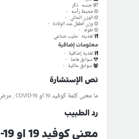
جنسه : ذكر
محيط رأسه : -
الوزن الحالي : -
وزن الطفل عند الولادة : -
طوله : -
تغذيته : حليب صناعي
معلومات إضافية
تغذية إضافية : -
سوابق هامة : -
سوابق عائلية : -
نص الإستشارة
ما معنى كلمة كوفيد 19 او COVID-19 , مرض فيروس كورونا 2019
رد الطبيب
معنى كوفيد 19 او COVID-19