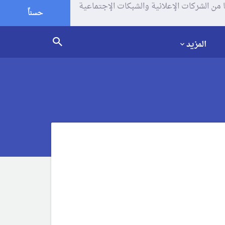
يف الإرتباط (الكوكيز) لتحليل زياراتك وإستخدامك للموقع و تتم مشاركة بعض المعلومات مع Google وغيرها من الشركات الإعلانية والشبكات الإجتماعية
حسناً
المزيد