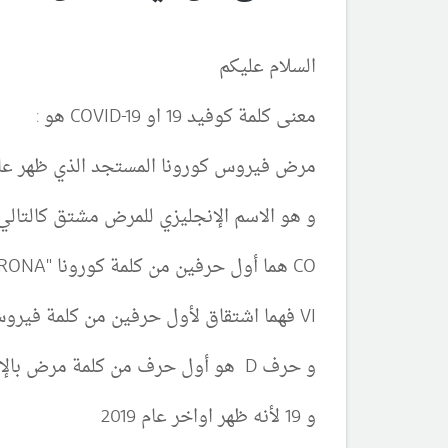
السلام عليكم
معنى كلمة كوفيد 19 او COVID-19 هو :
مرض فيروس كورونا المستجد الذي ظهر عام 19
و هو الاسم الإنجليزي للمرض مشتق كالتالي 
CO هما أول حرفين من كلمة كورونا "CORONA" و هي سلالة الفيروس
VI فهما اشتقاق لأول حرفين من كلمة فيروس "Virus" او حمة راشحة بالعربي
و حرف D هو أول حرف من كلمة مرض بالإنجليزية " diseas"
و 19 لأنه ظهر اواخر عام 2019