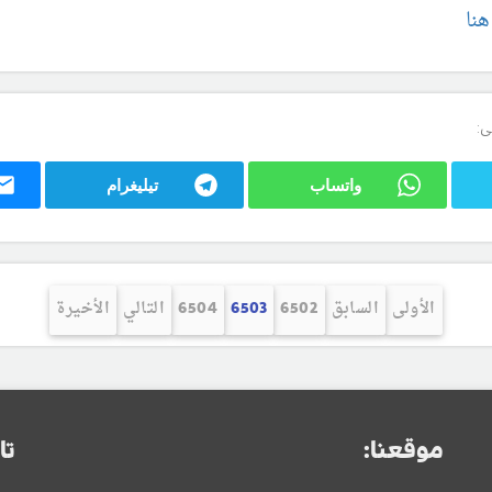
ى:
واتساب
تيليغرام
الأولى
السابق
6502
6503
6504
التالي
الأخيرة
موقعنا:
تا