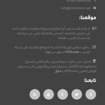
00963114414026
info@childclinic.net
موقعنا:
لا يقدم التشخيص أو العلاج وجميع المعلومات الواردة فيه
هي لغرض التثقيف الصحي فقط ولا تغني عن مراجعة
واستشارة طبيب طفلك.
يحقق معايير الهيئة العالمية للمواقع الطبية على شبكة
الإنترنت
HONcode
تحقق من
هنا
حاصل على جائزة سمو الشيخ سالم العلي الصباح
للمعلوماتية كأفضل مشروع صحي إلكتروني على مستوى
الوطن العربي لعام2010,
تحقق
.
تابعنا