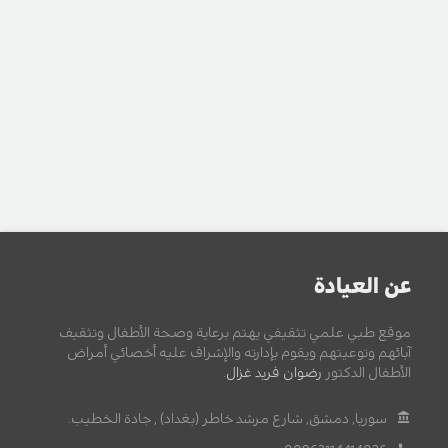
عن العيادة
موقع طبي علمي تثقيفي يهتم برعاية وصحة الأطفال وتثقيف
آبائهم وتوعيتهم ويقوم بإدارته والإشراف عليه أخصائي أمراض
الأطفال الدكتور
رضوان فريد غزال
.
سوريا, دمشق, شارع مرشد خاطر (بغداد) , جادة الخطيب.