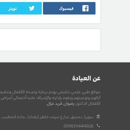
فيسبوك
تويتر
عن العيادة
موقع طبي علمي تثقيفي يهتم برعاية وصحة الأطفال وتثقيف
آبائهم وتوعيتهم ويقوم بإدارته والإشراف عليه أخصائي أمراض
الأطفال الدكتور
رضوان فريد غزال
.
سوريا, دمشق, شارع مرشد خاطر (بغداد) , جادة الخطيب.
00963114414026