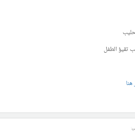
حليب
ب تقيؤ الطفل
هنا
ى: