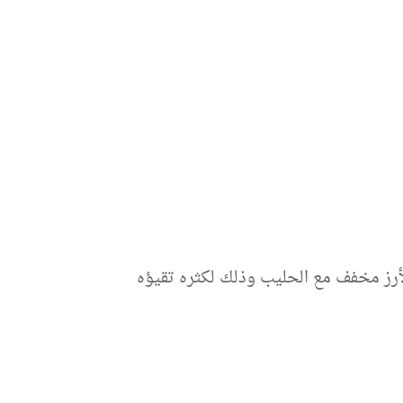
رز مخفف مع الحليب وذلك لكثره تقيؤه