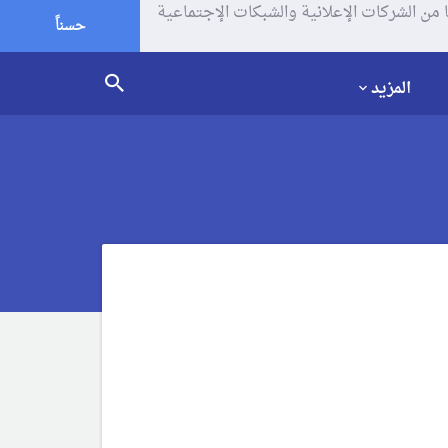
يف الإرتباط (الكوكيز) لتحليل زياراتك وإستخدامك للموقع و تتم مشاركة بعض المعلومات مع Google وغيرها من الشركات الإعلانية والشبكات الإجتماعية
حسناً
المزيد