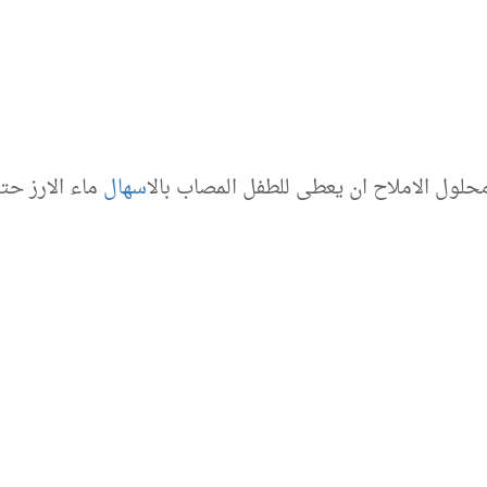
حلول الاملاح ان يعطى للطفل المصاب بال
اسهال
ماء الارز ح