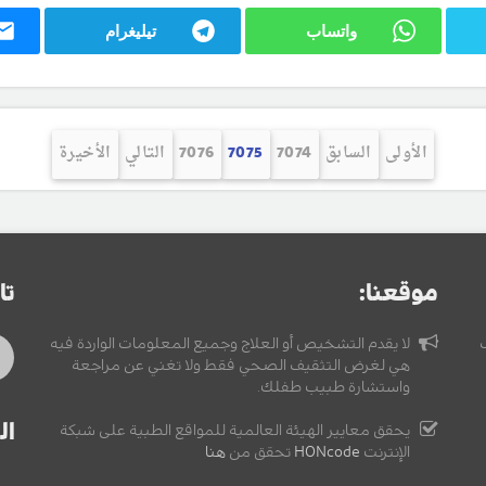
واتساب
تيليغرام
الأولى
السابق
7074
7075
7076
التالي
الأخيرة
موقعنا:
تا
لا يقدم التشخيص أو العلاج وجميع المعلومات الواردة فيه
هي لغرض التثقيف الصحي فقط ولا تغني عن مراجعة
واستشارة طبيب طفلك.
ال
يحقق معايير الهيئة العالمية للمواقع الطبية على شبكة
الإنترنت
HONcode
تحقق من
هنا