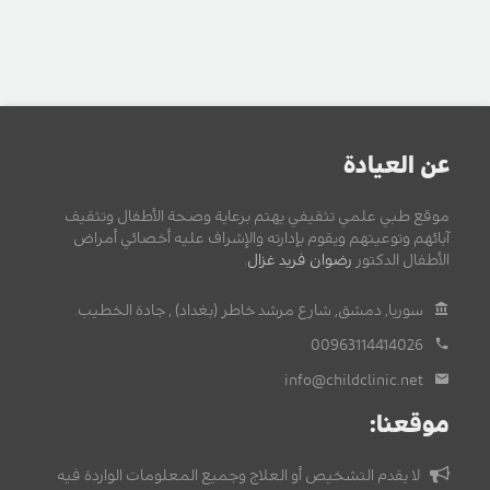
عن العيادة
موقع طبي علمي تثقيفي يهتم برعاية وصحة الأطفال وتثقيف
آبائهم وتوعيتهم ويقوم بإدارته والإشراف عليه أخصائي أمراض
الأطفال الدكتور
رضوان فريد غزال
.
سوريا, دمشق, شارع مرشد خاطر (بغداد) , جادة الخطيب.
00963114414026
info@childclinic.net
موقعنا:
لا يقدم التشخيص أو العلاج وجميع المعلومات الواردة فيه