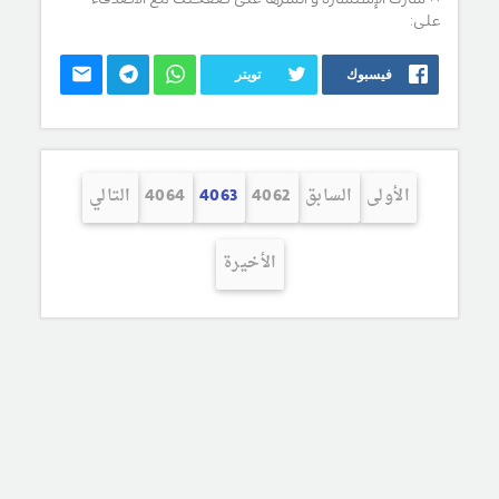
على:
فيسبوك
تويتر
الأولى
السابق
4062
4063
4064
التالي
الأخيرة