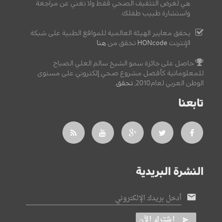
هي لغرض التثقيف الصحي فقط ولا تغني عن مراجعة
واستشارة طبيب طفلك.
يحقق معايير الهيئة العالمية للمواقع الطبية على شبكة
الإنترنت
HONcode
تحقق من
هنا
حاصل على جائزة سمو الشيخ سالم العلي الصباح
للمعلوماتية كأفضل مشروع صحي إلكتروني على مستوى
الوطن العربي لعام2010,
تحقق
.
تابعنا
النشرة البريدية
أدخل بريدك الإلكتروني
اشترك الآن