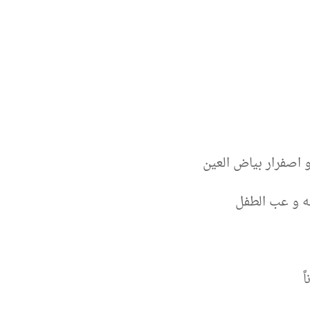
و اصفرار بياض العين
جه و عب الطفل
ً