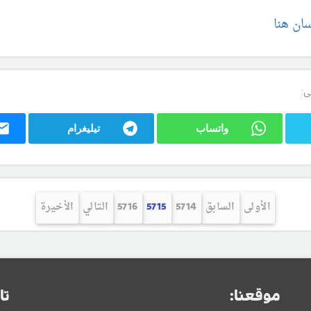
سان هنا
ى:
واتساب
تيليغرام
الأولى
السابق
5714
5715
5716
التالي
الأخيرة
موقعنا:
تا