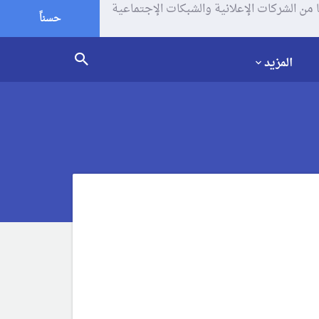
يف الإرتباط (الكوكيز) لتحليل زياراتك وإستخدامك للموقع و تتم مشاركة بعض المعلومات مع Google وغيرها من الشركات الإعلانية والشبكات الإجتماعية
حسناً
المزيد