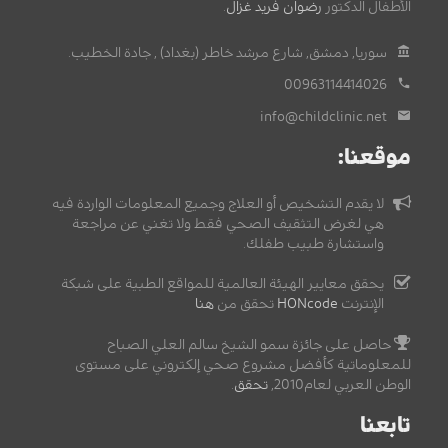
الأطفال الدكتور
رضوان فريد غزال
.
سوريا, دمشق, شارع مرشد خاطر (بغداد) , جادة الخطيب.
00963114414026
info@childclinic.net
موقعنا:
لا يقدم التشخيص أو العلاج وجميع المعلومات الواردة فيه
هي لغرض التثقيف الصحي فقط ولا تغني عن مراجعة
واستشارة طبيب طفلك.
يحقق معايير الهيئة العالمية للمواقع الطبية على شبكة
الإنترنت
HONcode
تحقق من
هنا
حاصل على جائزة سمو الشيخ سالم العلي الصباح
للمعلوماتية كأفضل مشروع صحي إلكتروني على مستوى
الوطن العربي لعام2010,
تحقق
.
تابعنا