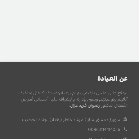
عن العيادة
موقع طبي علمي تثقيفي يهتم برعاية وصحة الأطفال وتثقيف
آبائهم وتوعيتهم ويقوم بإدارته والإشراف عليه أخصائي أمراض
الأطفال الدكتور
رضوان فريد غزال
.
سوريا, دمشق, شارع مرشد خاطر (بغداد) , جادة الخطيب.
00963114414026