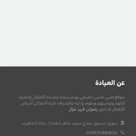
عن العيادة
موقع طبي علمي تثقيفي يهتم برعاية وصحة الأطفال وتثقيف
آبائهم وتوعيتهم ويقوم بإدارته والإشراف عليه أخصائي أمراض
الأطفال الدكتور
رضوان فريد غزال
.
سوريا, دمشق, شارع مرشد خاطر (بغداد) , جادة الخطيب.
00963114414026