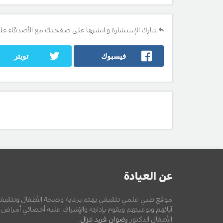
شارك الإستشارة و انشرها على صفحتك مع الأصدقاء عل
فيسبوك
تويتر
عن العيادة
موقع طبي علمي تثقيفي يهتم برعاية وصحة الأطفال وتثقيف
آبائهم وتوعيتهم ويقوم بإدارته والإشراف عليه أخصائي أمراض
الأطفال الدكتور
رضوان فريد غزال
.