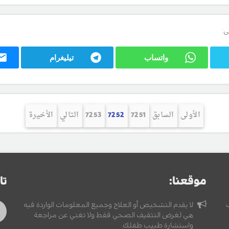
ى:
واتساب
تيليغرام
الأولى
السابق
7251
7252
7253
التالي
الأخيرة
موقعنا:
تا
لا يقدم التشخيص أو العلاج وجميع المعلومات الواردة فيه
هي لغرض التثقيف الصحي فقط ولا تغني عن مراجعة
واستشارة طبيب طفلك.