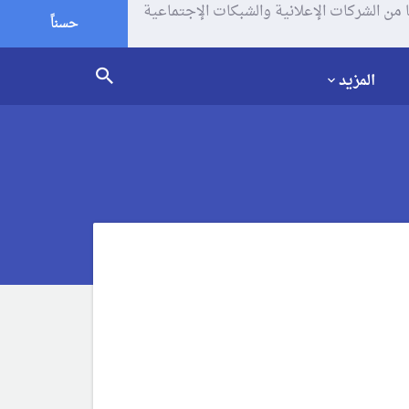
يف الإرتباط (الكوكيز) لتحليل زياراتك وإستخدامك للموقع و تتم مشاركة بعض المعلومات مع Google وغيرها من الشركات الإعلانية والشبكات الإجتماعية
حسناً
المزيد