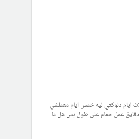
اث ايام دلوكتي ليه خمس ايام معملشي
قايق عمل حمام على طول بس هل دا