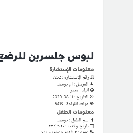
لبوس جلسرين للرضع 3 شهو
معلومات الإستشارة
رقم الإستشارة : 7252
المرسل : ام يوسف
البلد : مصر
التاريخ : 11-08-2020
مرات القراءة : 5413
معلومات الطفل
اسم الطفل : يوسف
تاريخ ولادته : ٢٣.٤.٢٠٢٠
عمره : ٣ شهور وعشرين يوم