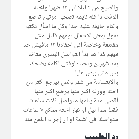
والصبح من ٢ ليلا الى ١٢ ضهرا واخته
الوقت دا كله نايمة تصحى مرتين ترضع
وتنام خايفه عليه جدا وكل ما اسأل دكتور
يقول بعض الاطفال نومهم قليل مش
مقتنعة وخاصة انى احفادنا ١٢ مافيش حد
فيهم كدا هو بدأ التواصل البصرى متاخر
بعد شهرين ولحد دلوقتى اكلمه يضحك
بس مش ببص عليا
والابتسامة من شهر ونص بيرجع اكثر من
اخته ووزنه اكتر منها يرضع اكثر منها
أقصى مدة ينامها متواصل ثلاث ساعات
فقط سوا ليل او نهار اخته ممكن ٧ ساعات
متواصلة فى اشعة او اى إجراء اطمن منه
رد الطبيب