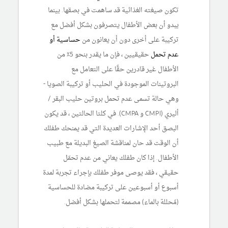
تكون صيغته الغذائية قد ساهمت في بصقها. بينما
يبدو أن بعض الأطفال يتصرفون بشكل أفضل مع
تركيبة على أخرى دون أن يعانون من
حساسية أو
عدم تحمل
حقيقيين ، فإن ما يقدر بنحو 5٪ من
الأطفال غير قادرين حقًا على التعامل مع
البروتينات الموجودة في الحليب أو تركيبة الصويا -
وهي حالة تسمى عدم تحمل بروتين حليب البقر /
أليري (CMPI و CMPA). في كلتا الحالتين ، قد يكون
البصق أحد الإشارات العديدة التي قد يمنحك طفلك
أن الوقت قد حان لمناقشة الصيغ البديلة مع طبيب
الأطفال. إذا كان طفلك يعاني من عدم تحمّل
حقيقي ، فقد يوصى موفر طفلك بإجراء تجربة لمدة
أسبوع أو أسبوعين على تركيبة مضادة للحساسية
(مُحللة بالماء) مصممة لتحملها بشكل أفضل.