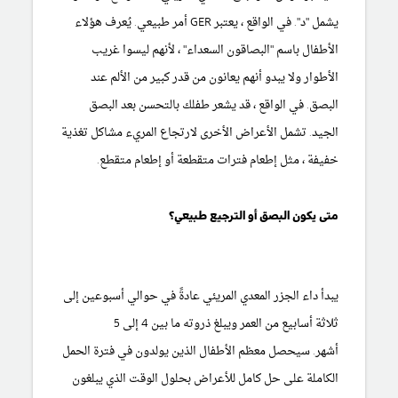
يشمل "د". في الواقع ، يعتبر GER أمر طبيعي. يُعرف هؤلاء
الأطفال باسم "البصاقون السعداء" ، لأنهم ليسوا غريب
الأطوار ولا يبدو أنهم يعانون من قدر كبير من الألم عند
البصق. في الواقع ، قد يشعر طفلك بالتحسن بعد البصق
الجيد. تشمل الأعراض الأخرى لارتجاع المريء مشاكل تغذية
خفيفة ، مثل إطعام فترات متقطعة أو إطعام متقطع.
متى يكون البصق أو الترجيع طبيعي؟
يبدأ داء الجزر المعدي المريئي عادةً في حوالي أسبوعين إلى
ثلاثة أسابيع من العمر ويبلغ ذروته ما بين 4 إلى 5
أشهر. سيحصل معظم الأطفال الذين يولدون في فترة الحمل
الكاملة على حل كامل للأعراض بحلول الوقت الذي يبلغون