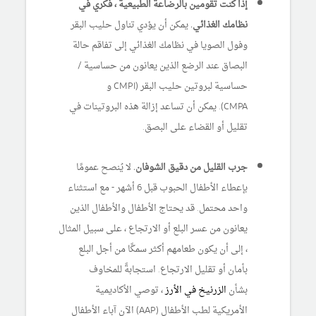
إذا كنت تقومين بالرضاعة الطبيعية ، فكري في
نظامك الغذائي.
يمكن أن يؤدي تناول حليب البقر
وفول الصويا في نظامك الغذائي إلى تفاقم حالة
البصاق عند الرضع الذين يعانون من حساسية /
حساسية لبروتين حليب البقر (CMPI و
CMPA). يمكن أن تساعد إزالة هذه البروتينات في
تقليل أو القضاء على البصق.
جرب القليل من دقيق الشوفان.
لا يُنصح عمومًا
بإعطاء الأطفال الحبوب قبل 6 أشهر - مع استثناء
واحد محتمل. قد يحتاج الأطفال والأطفال الذين
يعانون من عسر البلع أو الارتجاع ، على سبيل المثال
، إلى أن يكون طعامهم أكثر سمكًا من أجل البلع
بأمان أو تقليل الارتجاع. استجابةً للمخاوف
بشأن
الزرنيخ في الأرز
، توصي الأكاديمية
الأمريكية لطب الأطفال (AAP) الآن آباء الأطفال