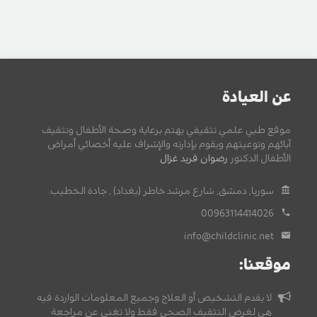
عن العيادة
موقع طبي علمي تثقيفي يهتم برعاية وصحة الأطفال وتثقيف
آبائهم وتوعيتهم ويقوم بإدارته والإشراف عليه أخصائي أمراض
الأطفال الدكتور
رضوان فريد غزال
.
سوريا, دمشق, شارع مرشد خاطر (بغداد) , جادة الخطيب.
00963114414026
info@childclinic.net
موقعنا:
لا يقدم التشخيص أو العلاج وجميع المعلومات الواردة فيه
هي لغرض التثقيف الصحي فقط ولا تغني عن مراجعة