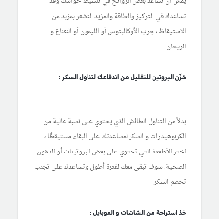
يمكن أن تساعد بعض الروائح في تنشيط حواسك وقد
تساعدك في التركيز والطاقة والمزيد. لتشعر بمزيد من
الاستيقاظ ، جرب الأوكالبتوس أو الليمون أو النعناع و
الريحان
خزّن البروتين للتقليل من اندفاعك لتناول السكر :
بدلاً من التناول الطائش الذي يحتوي على نسبة عالية من
الكربوهيدرات و السكر لمساعدتك على البقاء مستيقظًا ،
اختر الأطعمة التي تحتوي على بعض البروتينات أو الدهون
الصحية. سوف تبقى معك لفترة أطول وتساعدك على تجنب
تحطم السكر.
خذ استراحة من الشاشات و الموبايل :