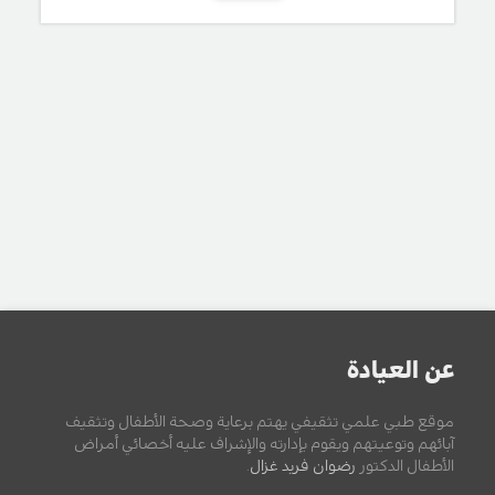
عن العيادة
موقع طبي علمي تثقيفي يهتم برعاية وصحة الأطفال وتثقيف
آبائهم وتوعيتهم ويقوم بإدارته والإشراف عليه أخصائي أمراض
الأطفال الدكتور
رضوان فريد غزال
.