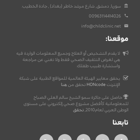
سوريا, دمشق, شارع مرشد خاطر (بغداد) , جادة الخطيب.
00963114414026
info@childclinic.net
موقعنا:
لا يقدم التشخيص أو العلاج وجميع المعلومات الواردة فيه
هي لغرض التثقيف الصحي فقط ولا تغني عن مراجعة
واستشارة طبيب طفلك.
يحقق معايير الهيئة العالمية للمواقع الطبية على شبكة
الإنترنت
HONcode
تحقق من
هنا
حاصل على جائزة سمو الشيخ سالم العلي الصباح
للمعلوماتية كأفضل مشروع صحي إلكتروني على مستوى
الوطن العربي لعام2010,
تحقق
.
تابعنا