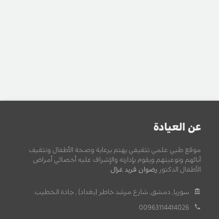
عن العيادة
موقع طبي علمي تثقيفي يهتم برعاية وصحة الأطفال وتثقيف
آبائهم وتوعيتهم ويقوم بإدارته والإشراف عليه أخصائي أمراض
الأطفال الدكتور
رضوان فريد غزال
.
سوريا, دمشق, شارع مرشد خاطر (بغداد) , جادة الخطيب.
00963114414026