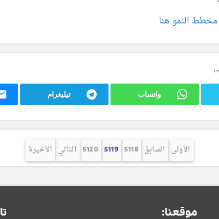
 مخطط النمو هنا
ى:
واتساب
تيليغرام
الأولى
السابق
5118
5119
5120
التالي
الأخيرة
موقعنا:
تا