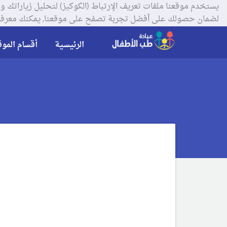
لضمان حصولك على أفضل تجربة تصفح على موقعنا, يمكنك معرفة
الرئيسية
أقسام الموق