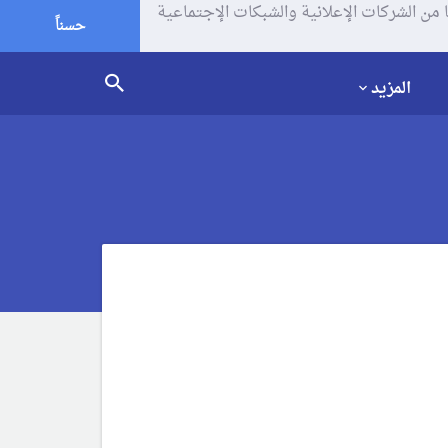
يف الإرتباط (الكوكيز) لتحليل زياراتك وإستخدامك للموقع و تتم مشاركة بعض المعلومات مع Google وغيرها من الشركات الإعلانية والشبكات الإجتماعية
حسناً
المزيد