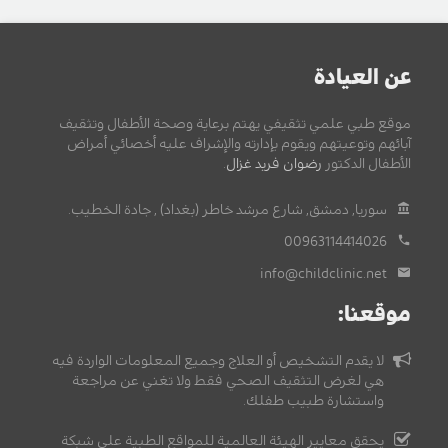
عن العيادة
موقع طبي علمي تثقيفي يهتم برعاية وصحة الأطفال وتثقيف
آبائهم وتوعيتهم ويقوم بإدارته والإشراف عليه أخصائي أمراض
الأطفال الدكتور
رضوان فريد غزال
.
سوريا, دمشق, شارع مرشد خاطر (بغداد) , جادة الخطيب.
00963114414026
info@childclinic.net
موقعنا:
لا يقدم التشخيص أو العلاج وجميع المعلومات الواردة فيه
هي لغرض التثقيف الصحي فقط ولا تغني عن مراجعة
واستشارة طبيب طفلك.
يحقق معايير الهيئة العالمية للمواقع الطبية على شبكة