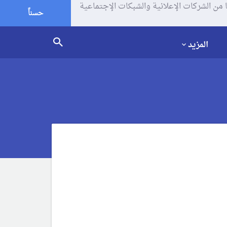
يف الإرتباط (الكوكيز) لتحليل زياراتك وإستخدامك للموقع و تتم مشاركة بعض المعلومات مع Google وغيرها من الشركات الإعلانية والشبكات الإجتماعية
حسناً
المزيد