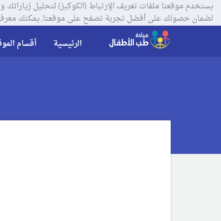
لضمان حصولك على أفضل تجربة تصفح على موقعنا, يمكنك معرفة
الرئيسية
أقسام الموق