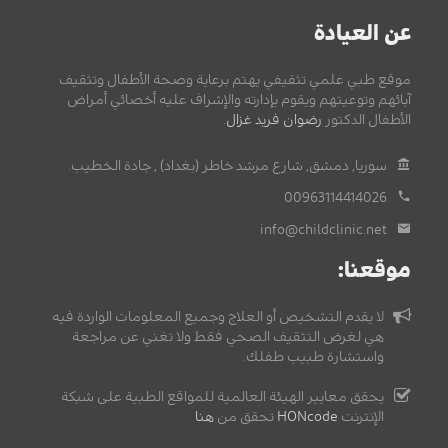
عن العيادة
موقع طبي علمي تثقيفي يهتم برعاية وصحة الأطفال وتثقيف
آبائهم وتوعيتهم ويقوم بإدارته والإشراف عليه أخصائي أمراض
الأطفال الدكتور
رضوان فريد غزال
.
سوريا, دمشق, شارع مرشد خاطر (بغداد) , جادة الخطيب.
00963114414026
info@childclinic.net
موقعنا:
لا يقدم التشخيص أو العلاج وجميع المعلومات الواردة فيه
هي لغرض التثقيف الصحي فقط ولا تغني عن مراجعة
واستشارة طبيب طفلك.
يحقق معايير الهيئة العالمية للمواقع الطبية على شبكة
الإنترنت
HONcode
تحقق من
هنا