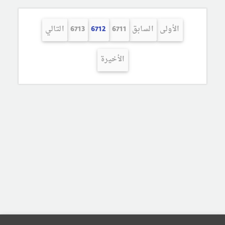
الأولى
السابق
6711
6712
6713
التالي
الأخيرة