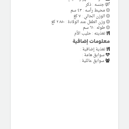
جنسه : ذكر
محيط رأسه : ٤٣ سم
الوزن الحالي : ٧ كغ
وزن الطفل عند الولادة : ٢.٨٥٠ كغ
طوله : ٦١ سم
تغذيته : حليب الأم
معلومات إضافية
تغذية إضافية :
سوابق هامة :
سوابق عائلية :