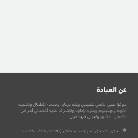
عن العيادة
موقع طبي علمي تثقيفي يهتم برعاية وصحة الأطفال وتثقيف
آبائهم وتوعيتهم ويقوم بإدارته والإشراف عليه أخصائي أمراض
الأطفال الدكتور
رضوان فريد غزال
.
سوريا, دمشق, شارع مرشد خاطر (بغداد) , جادة الخطيب.