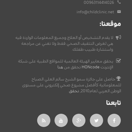
00963114414026
info@childclinic.net
موقعنا:
لا يقدم التشخيص أو العلاج وجميع المعلومات الواردة فيه
هي لغرض التثقيف الصحي فقط ولا تغني عن مراجعة
واستشارة طبيب طفلك.
يحقق معايير الهيئة العالمية للمواقع الطبية على شبكة
الإنترنت
HONcode
تحقق من
هنا
حاصل على جائزة سمو الشيخ سالم العلي الصباح
للمعلوماتية كأفضل مشروع صحي إلكتروني على مستوى
الوطن العربي لعام2010,
تحقق
.
تابعنا