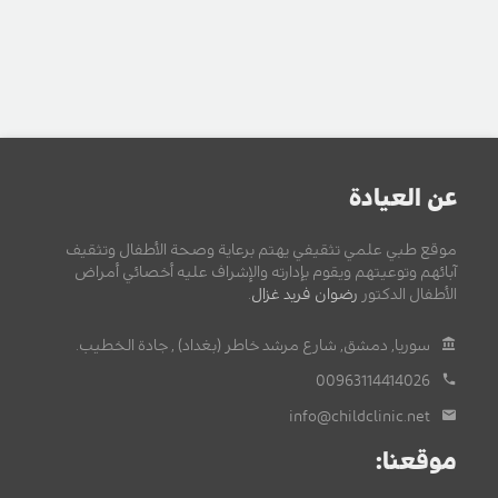
عن العيادة
موقع طبي علمي تثقيفي يهتم برعاية وصحة الأطفال وتثقيف
آبائهم وتوعيتهم ويقوم بإدارته والإشراف عليه أخصائي أمراض
الأطفال الدكتور
رضوان فريد غزال
.
سوريا, دمشق, شارع مرشد خاطر (بغداد) , جادة الخطيب.
00963114414026
info@childclinic.net
موقعنا: