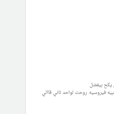
 يكح بيفضل
ه فيروسيه. روحت لواحد تاني قاالي