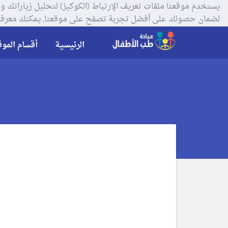
لضمان حصولك على أفضل تجربة تصفح على موقعنا, يمكنك معرفة
الرئيسية
أقسام الموق