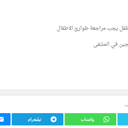
فل يجب مراجعة طوارئ الاطفال
جين في المشفى
ى:
واتساب
تيليغرام