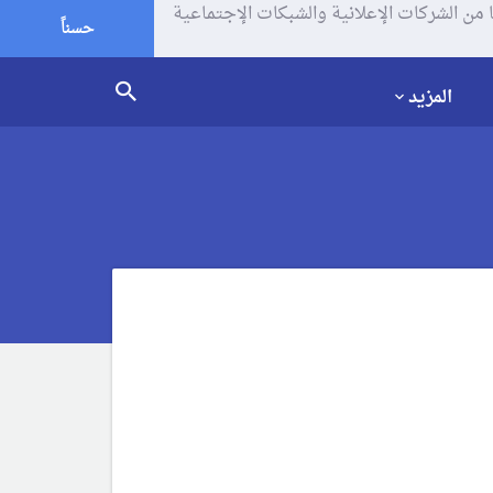
يف الإرتباط (الكوكيز) لتحليل زياراتك وإستخدامك للموقع و تتم مشاركة بعض المعلومات مع Google وغيرها من الشركات الإعلانية والشبكات الإجتماعية
حسناً
المزيد