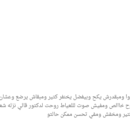
وا ومبقدرش يكح وبيفضل يخنفر كتير ومبقاش يرضع وعشان
 خاالص ومفيش صوت لللعياط روحت لدكتور قالي نزله شعبي
 كتير ومخفش ومفي تحسن ممكن حالتو