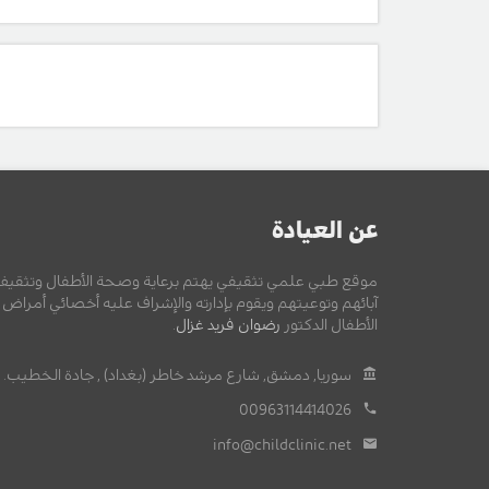
عن العيادة
موقع طبي علمي تثقيفي يهتم برعاية وصحة الأطفال وتثقيف
آبائهم وتوعيتهم ويقوم بإدارته والإشراف عليه أخصائي أمراض
الأطفال الدكتور
رضوان فريد غزال
.
سوريا, دمشق, شارع مرشد خاطر (بغداد) , جادة الخطيب.
00963114414026
info@childclinic.net