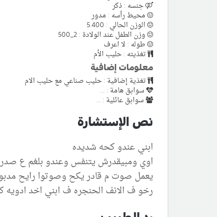
جنسه : ذكر
محيط رأسه : مدور
الوزن الحالي : 5.400
وزن الطفل عند الولادة : 2_500
طوله : لا اعرف
تغذيته : حليب الأم
معلومات إضافية
تغذية إضافية : حليب صناعي مع حليب الام
سوابق هامة : ...
سوابق عائلية : ...
نص الإستشارة
ابني عندو كحه شديده
اوي ومبيقدرش يتنفس وعندو بلغم ع صدر
يعمل صوت م قادر يكح وصوتوا رايح مدبوح
رخو ف الانف الحنجره ف ابني اخد ادويه