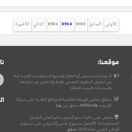
الأولى
السابق
8903
8904
8905
التالي
الأخيرة
موقعنا:
تا
لا يقدم التشخيص أو العلاج وجميع المعلومات الواردة فيه
هي لغرض التثقيف الصحي فقط ولا تغني عن مراجعة
واستشارة طبيب طفلك.
ال
يحقق معايير الهيئة العالمية للمواقع الطبية على شبكة
الإنترنت
HONcode
تحقق من
هنا
حاصل على جائزة سمو الشيخ سالم العلي الصباح
للمعلوماتية كأفضل مشروع صحي إلكتروني على مستوى
الوطن العربي لعام2010,
تحقق
.