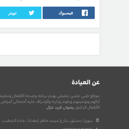
فيسبوك
تويتر
عن العيادة
موقع طبي علمي تثقيفي يهتم برعاية وصحة الأطفال وتثقيف
آبائهم وتوعيتهم ويقوم بإدارته والإشراف عليه أخصائي أمراض
الأطفال الدكتور
رضوان فريد غزال
.
سوريا, دمشق, شارع مرشد خاطر (بغداد) , جادة الخطيب.