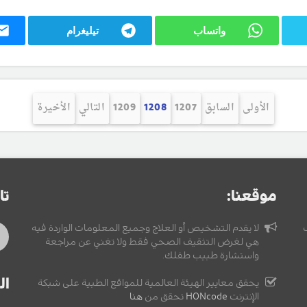
واتساب
تيليغرام
الأولى
السابق
1207
1208
1209
التالي
الأخيرة
موقعنا:
تا
لا يقدم التشخيص أو العلاج وجميع المعلومات الواردة فيه
هي لغرض التثقيف الصحي فقط ولا تغني عن مراجعة
واستشارة طبيب طفلك.
ال
يحقق معايير الهيئة العالمية للمواقع الطبية على شبكة
الإنترنت
HONcode
تحقق من
هنا