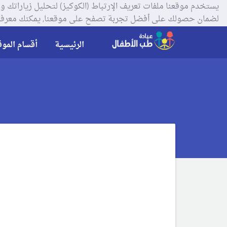
لضمان حصولك على أفضل تجربة تصفح على موقعنا, يمكنك معرفة
الرئيسية
أقسام الموق