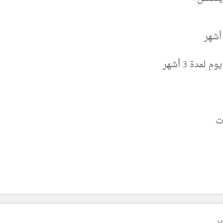
مدة 3 أشهر
ت
ى: