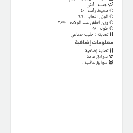
جنسه : أنثى
محيط رأسه : ٤٠
الوزن الحالي : ٦.٦
وزن الطفل عند الولادة : ٢.٧٧٠
طوله : ٥٨
تغذيته : حليب صناعي
معلومات إضافية
تغذية إضافية :
سوابق هامة :
سوابق عائلية :