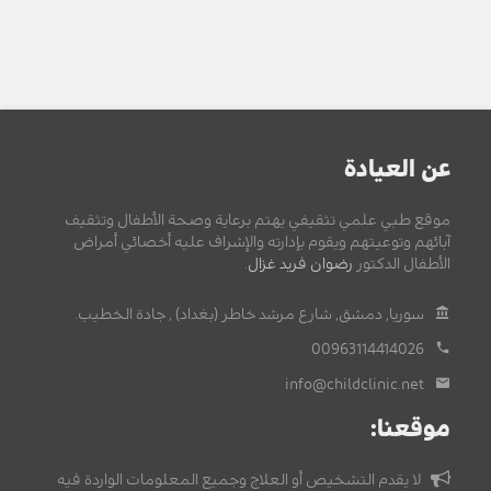
عن العيادة
موقع طبي علمي تثقيفي يهتم برعاية وصحة الأطفال وتثقيف
آبائهم وتوعيتهم ويقوم بإدارته والإشراف عليه أخصائي أمراض
الأطفال الدكتور
رضوان فريد غزال
.
سوريا, دمشق, شارع مرشد خاطر (بغداد) , جادة الخطيب.
00963114414026
info@childclinic.net
موقعنا:
لا يقدم التشخيص أو العلاج وجميع المعلومات الواردة فيه