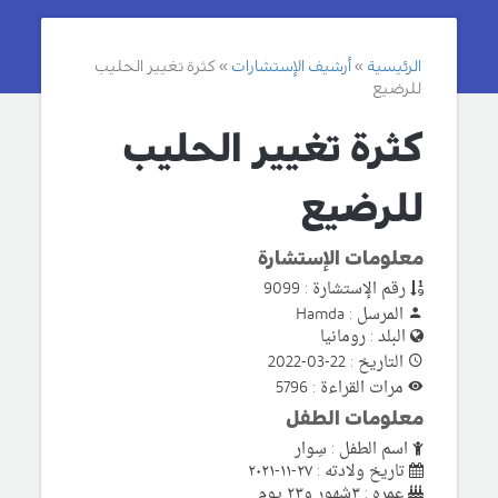
الرئيسية
أرشيف الإستشارات
كثرة تغيير الحليب
للرضيع
كثرة تغيير الحليب
للرضيع
معلومات الإستشارة
رقم الإستشارة : 9099
المرسل : Hamda
البلد : رومانيا
التاريخ : 22-03-2022
مرات القراءة : 5796
معلومات الطفل
اسم الطفل : سِوار
تاريخ ولادته : ٢٧-١١-٢٠٢١
عمره : ٣شهور و٢٣ يوم