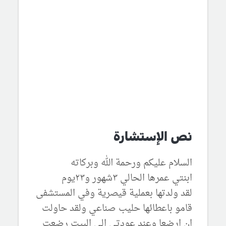
نص الإستشارة
السلام عليكم ورحمة الله وبركاته
ابنتي عمرها الحالي ٣شهور و٢٣يوم
لقد ولدتها بعملية قيصرية وفي المستشفى
قامو باعطائها حليب صناعي ولقد حاولت
ان ارضعا وعند عودتي الى البيت رضعت