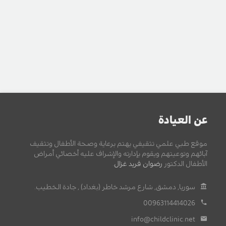
عن العيادة
موقع طبي علمي تثقيفي يهتم برعاية وصحة الأطفال وتثقيف
آبائهم وتوعيتهم ويقوم بإدارته والإشراف عليه أخصائي أمراض
الأطفال الدكتور
رضوان فريد غزال
.
سوريا, دمشق, شارع مرشد خاطر (بغداد) , جادة الخطيب.
00963114414026
info@childclinic.net