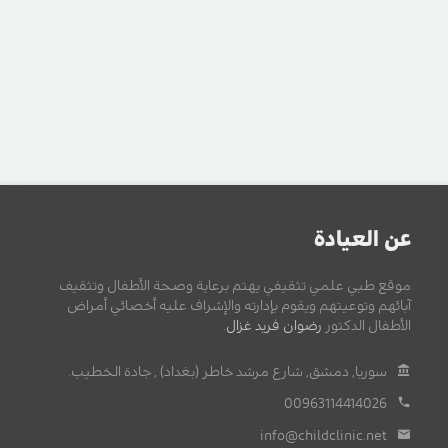
عن العيادة
موقع طبي علمي تثقيفي يهتم برعاية وصحة الأطفال وتثقيف
آبائهم وتوعيتهم ويقوم بإدارته والإشراف عليه أخصائي أمراض
الأطفال الدكتور
رضوان فريد غزال
.
سوريا, دمشق, شارع مرشد خاطر (بغداد) , جادة الخطيب.
00963114414026
info@childclinic.net