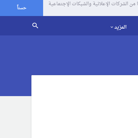
يف الإرتباط (الكوكيز) لتحليل زياراتك وإستخدامك للموقع و تتم مشاركة بعض المعلومات مع Google وغيرها من الشركات الإعلانية والشبكات الإجتماعية
حسناً
المزيد