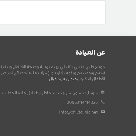
عن العيادة
موقع طبي علمي تثقيفي يهتم برعاية وصحة الأطفال وتثقيف
آبائهم وتوعيتهم ويقوم بإدارته والإشراف عليه أخصائي أمراض
الأطفال الدكتور
رضوان فريد غزال
.
سوريا, دمشق, شارع مرشد خاطر (بغداد) , جادة الخطيب.
00963114414026
info@childclinic.net