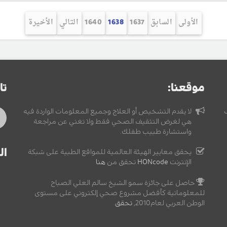
الأولى
السابق
1637
1638
1640
التالي
الأخيرة
موقعنا:
تا
لا يقدم التشخيص أو العلاج وجميع المعلومات الواردة فيه
هي لغرض التثقيف الصحي فقط ولا تغني عن مراجعة
واستشارة طبيب طفلك.
ال
يحقق معايير الهيئة العالمية للمواقع الطبية على شبكة
الإنترنت
HONcode
تحقق من
هنا
حاصل على جائزة سمو الشيخ سالم العلي الصباح
للمعلوماتية كأفضل مشروع صحي إلكتروني على مستوى
الوطن العربي لعام2010,
تحقق
.