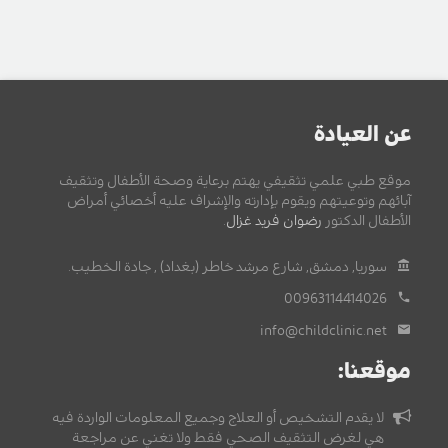
عن العيادة
موقع طبي علمي تثقيفي يهتم برعاية وصحة الأطفال وتثقيف
آبائهم وتوعيتهم ويقوم بإدارته والإشراف عليه أخصائي أمراض
الأطفال الدكتور
رضوان فريد غزال
.
سوريا, دمشق, شارع مرشد خاطر (بغداد) , جادة الخطيب.
00963114414026
info@childclinic.net
موقعنا:
لا يقدم التشخيص أو العلاج وجميع المعلومات الواردة فيه
هي لغرض التثقيف الصحي فقط ولا تغني عن مراجعة