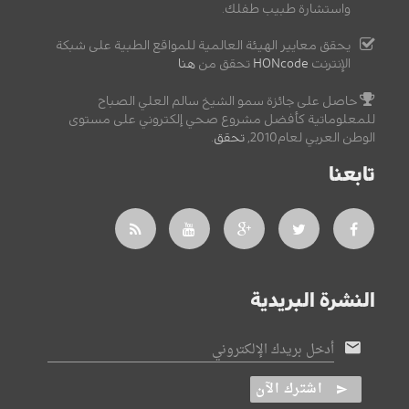
واستشارة طبيب طفلك.
يحقق معايير الهيئة العالمية للمواقع الطبية على شبكة
الإنترنت
HONcode
تحقق من
هنا
حاصل على جائزة سمو الشيخ سالم العلي الصباح
للمعلوماتية كأفضل مشروع صحي إلكتروني على مستوى
الوطن العربي لعام2010,
تحقق
.
تابعنا
النشرة البريدية
أدخل بريدك الإلكتروني
اشترك الآن