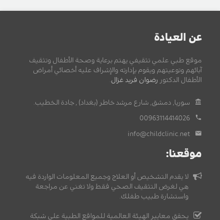
عن العيادة
موقع طبي علمي تثقيفي يهتم برعاية وصحة الأطفال وتثقيف
آبائهم وتوعيتهم ويقوم بإدارته والإشراف عليه أخصائي أمراض
الأطفال الدكتور
رضوان فريد غزال
.
سوريا, دمشق, شارع مرشد خاطر (بغداد) , جادة الخطيب.
00963114414026
info@childclinic.net
موقعنا:
لا يقدم التشخيص أو العلاج وجميع المعلومات الواردة فيه
هي لغرض التثقيف الصحي فقط ولا تغني عن مراجعة
واستشارة طبيب طفلك.
يحقق معايير الهيئة العالمية للمواقع الطبية على شبكة