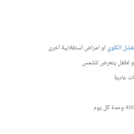
لفشل الكلوي
او امراض استقلابية اخرى
 او لطفل يتعرض للشمس
ت عادية