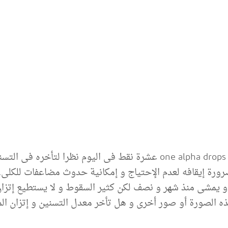
كان الطبيب قد وصف فيتامين د فى صورة one alpha drops عشرة نقط فى ا
رورة إيقافه لعدم الإحتياج و إمكانية حدوث مضاعفات للكلى. 
ى و يمشى منذ شهر و نصف لكن كثير السقوط و لا يستطيع إتزان
 الصورة أو صور أخرى و هل تأخر معدل التسنين و إتزان الم