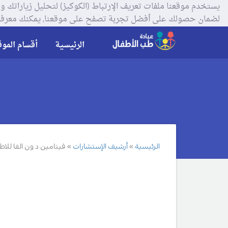
لضمان حصولك على أفضل تجربة تصفح على موقعنا, يمكنك معرفة
الرئيسية
أقسام الموق
الرئيسية
أرشيف الإستشارات
فيتامين د ون الفا للاطفال pha drops