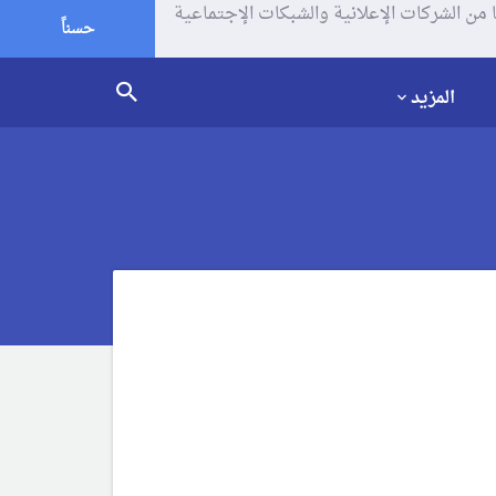
يف الإرتباط (الكوكيز) لتحليل زياراتك وإستخدامك للموقع و تتم مشاركة بعض المعلومات مع Google وغيرها من الشركات الإعلانية والشبكات الإجتماعية
حسناً
المزيد