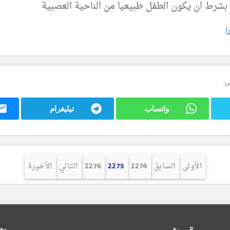
رط ان يكون الطفل طبيعيا من الناحية العصبية
ا
ى:
واتساب
تيليغرام
الأولى
السابق
2274
2275
2276
التالي
الأخيرة