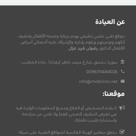
عن العيادة
موقع طبي علمي تثقيفي يهتم برعاية وصحة الأطفال وتثقيف
آبائهم وتوعيتهم ويقوم بإدارته والإشراف عليه أخصائي أمراض
الأطفال الدكتور
رضوان فريد غزال
.
سوريا, دمشق, شارع مرشد خاطر (بغداد) , جادة الخطيب.
00963114414026
info@childclinic.net
موقعنا:
لا يقدم التشخيص أو العلاج وجميع المعلومات الواردة فيه
هي لغرض التثقيف الصحي فقط ولا تغني عن مراجعة
واستشارة طبيب طفلك.
يحقق معايير الهيئة العالمية للمواقع الطبية على شبكة