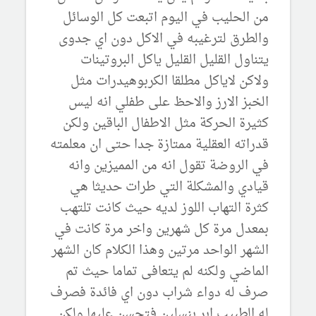
من الحليب في اليوم اتبعت كل الوسائل
والطرق لترغيبه في الاكل دون اي جدوى
يتناول القليل القليل ياكل البروتينات
ولاكن لاياكل مطلقا الكربوهيدرات مثل
الخبز الارز والاحظ على طفلي انه ليس
كثيرة الحركة مثل الاطفال الباقين ولكن
قدراته العقلية ممتازة جدا حتى ان معلمته
في الروضة تقول انه من المميزين وانه
قيادي والمشكلة التي طرات حديثا هي
كثرة التهاب اللوز لديه حيث كانت تلتهب
بمعدل مرة كل شهرين واخر مرة كانت في
الشهر الواحد مرتين وهذا الكلام كان الشهر
الماضي ولكنه لم يتعافى تماما حيث تم
صرف له دواء شراب دون اي فائدة فصرف
له الطبيب ابر بنسلين فتحسن عليها ولكن