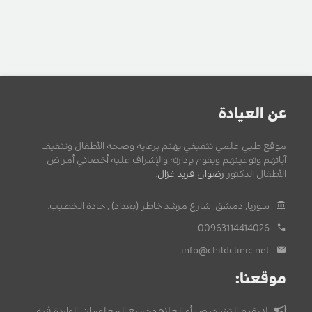
عن العيادة
موقع طبي علمي تثقيفي يهتم برعاية وصحة الأطفال وتثقيف
آبائهم وتوعيتهم ويقوم بإدارته والإشراف عليه أخصائي أمراض
الأطفال الدكتور
رضوان فريد غزال
.
سوريا, دمشق, شارع مرشد خاطر (بغداد) , جادة الخطيب.
00963114414026
info@childclinic.net
موقعنا:
لا يقدم التشخيص أو العلاج وجميع المعلومات الواردة فيه