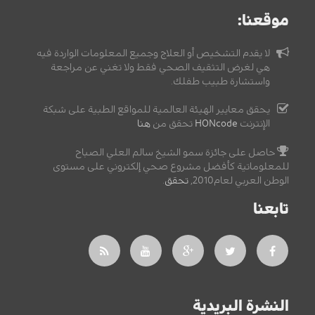
موقعنا:
لا يقدم التشخيص أو العلاج وجميع المعلومات الواردة فيه
هي لغرض التثقيف الصحي فقط ولا تغني عن مراجعة
واستشارة طبيب طفلك.
يحقق معايير الهيئة العالمية للمواقع الطبية على شبكة
الإنترنت
HONcode
تحقق من
هنا
حاصل على جائزة سمو الشيخ سالم العلي الصباح
للمعلوماتية كأفضل مشروع صحي إلكتروني على مستوى
الوطن العربي لعام2010,
تحقق
.
تابعنا
النشرة البريدية