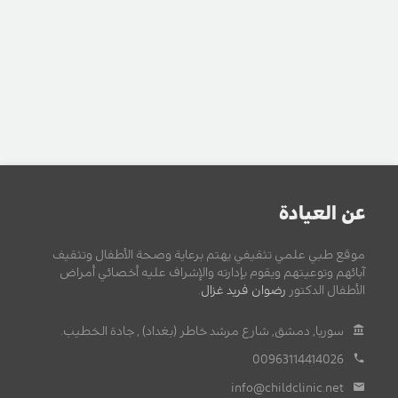
عن العيادة
موقع طبي علمي تثقيفي يهتم برعاية وصحة الأطفال وتثقيف
آبائهم وتوعيتهم ويقوم بإدارته والإشراف عليه أخصائي أمراض
الأطفال الدكتور
رضوان فريد غزال
.
سوريا, دمشق, شارع مرشد خاطر (بغداد) , جادة الخطيب.
00963114414026
info@childclinic.net