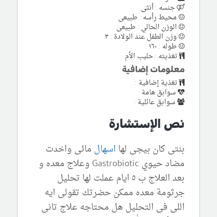
جنسه : أنثى
محيط رأسه : طبيعى
الوزن الحالي : طبيعى
وزن الطفل عند الولادة : ٣
طوله : ١٦٠
تغذيته : حليب الأم
معلومات إضافية
تغذية إضافية :
سوابق هامة :
سوابق عائلية :
نص الإستشارة
بنتى كان بيجى لها
اسهال
مائى واخدت
مضاد حيوي Gastrobiotic وعلاج معده و
بعد العلاج ب ٥ ايام عملت لها تحليل
جرثومة معده ممكن حضرتك تقولى ايه
اللى فى التحليل هل محتاجه علاج تانى