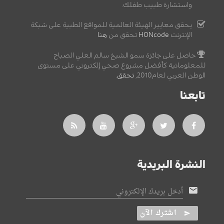
واستشارة طبيب طفلك.
يحقق معايير الهيئة العالمية للمواقع الطبية على شبكة
الإنترنت
HONcode
تحقق من
هنا
حاصل على جائزة سمو الشيخ سالم العلي الصباح
للمعلوماتية كأفضل مشروع صحي إلكتروني على مستوى
الوطن العربي لعام2010,
تحقق
.
تابعنا
النشرة البريدية
أدخل بريدك الإلكتروني
اشترك الآن