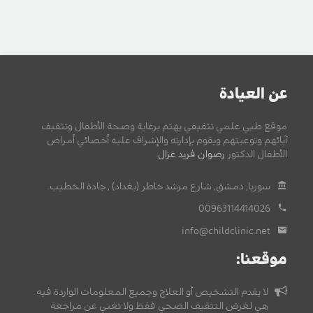
عن العيادة
موقع طبي علمي تثقيفي يهتم برعاية وصحة الأطفال وتثقيف
آبائهم وتوعيتهم ويقوم بإدارته والإشراف عليه أخصائي أمراض
الأطفال الدكتور
رضوان فريد غزال
.
سوريا, دمشق, شارع مرشد خاطر (بغداد) , جادة الخطيب.
00963114414026
info@childclinic.net
موقعنا:
لا يقدم التشخيص أو العلاج وجميع المعلومات الواردة فيه
هي لغرض التثقيف الصحي فقط ولا تغني عن مراجعة