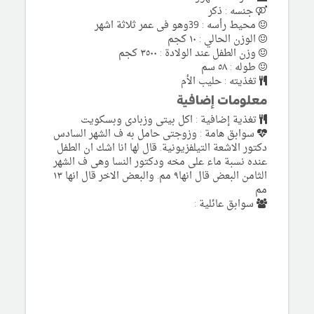
جنسه : ذكر
محيط رأسه : 39وهو فى عمر ثلاثة اشهر
الوزن الحالي : ١٠ كجم
وزن الطفل عند الولادة : ٣٥٠٠ كجم
طوله : ٥٨ سم
تغذيته : حليب الأم
معلومات إضافية
تغذية إضافية : اكل بيتى وزبادى وبسكويت
سوابق هامة : وزوجتى حامل به ف الشهر السادس
دكتور الاشعة التيلفزيونية. قال لها انا اشك ان الطفل
عنده نسبة ماء على مخه ودكتور النسا وهى ف الشهر
الثامن البعض قال انها٩ مم. والبعض الاخر قال انها ١٣
مم
سوابق عائلية :