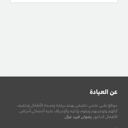
عن العيادة
موقع طبي علمي تثقيفي يهتم برعاية وصحة الأطفال وتثقيف
آبائهم وتوعيتهم ويقوم بإدارته والإشراف عليه أخصائي أمراض
الأطفال الدكتور
رضوان فريد غزال
.