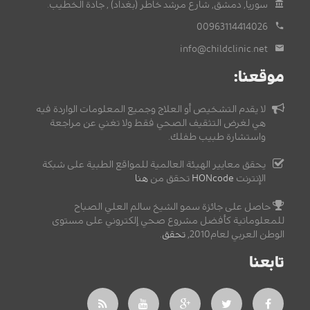
سوريا, دمشق, شارع مرشد خاطر (بغداد) , جادة الخطيب.
00963114414026
info@childclinic.net
موقعنا:
لا يقدم التشخيص أو العلاج وجميع المعلومات الواردة فيه
هي لغرض التثقيف الصحي فقط ولا تغني عن مراجعة
واستشارة طبيب طفلك.
يحقق معايير الهيئة العالمية للمواقع الطبية على شبكة
الإنترنت
HONcode
تحقق من
هنا
حاصل على جائزة سمو الشيخ سالم العلي الصباح
للمعلوماتية كأفضل مشروع صحي إلكتروني على مستوى
الوطن العربي لعام2010,
تحقق
.
تابعنا