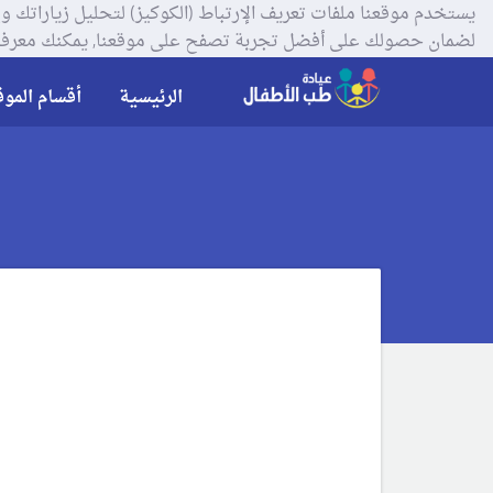
لضمان حصولك على أفضل تجربة تصفح على موقعنا, يمكنك معرفة
الرئيسية
أقسام الموق