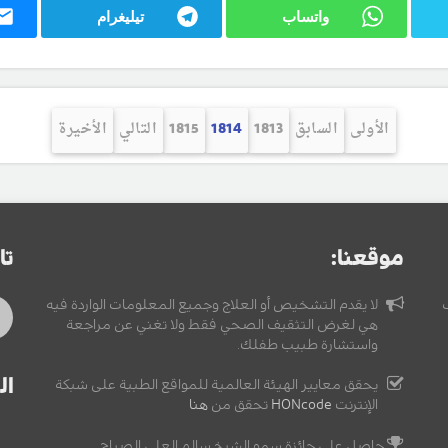
واتساب
تيليغرام
الأولى
السابق
1813
1814
1815
التالي
الأخيرة
موقعنا:
تا
لا يقدم التشخيص أو العلاج وجميع المعلومات الواردة فيه
هي لغرض التثقيف الصحي فقط ولا تغني عن مراجعة
واستشارة طبيب طفلك.
ال
يحقق معايير الهيئة العالمية للمواقع الطبية على شبكة
الإنترنت
HONcode
تحقق من
هنا
حاصل على جائزة سمو الشيخ سالم العلي الصباح