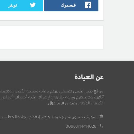
فيسبوك
تويتر
عن العيادة
موقع طبي علمي تثقيفي يهتم برعاية وصحة الأطفال وتثقيف
آبائهم وتوعيتهم ويقوم بإدارته والإشراف عليه أخصائي أمراض
الأطفال الدكتور
رضوان فريد غزال
.
سوريا, دمشق, شارع مرشد خاطر (بغداد) , جادة الخطيب.
00963114414026