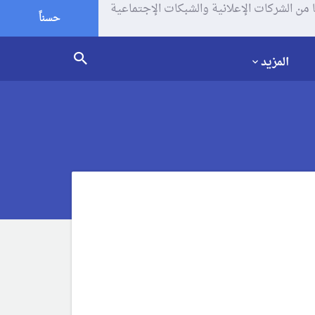
يف الإرتباط (الكوكيز) لتحليل زياراتك وإستخدامك للموقع و تتم مشاركة بعض المعلومات مع Google وغيرها من الشركات الإعلانية والشبكات الإجتماعية
حسناً
المزيد