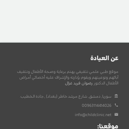
عن العيادة
موقع طبي علمي تثقيفي يهتم برعاية وصحة الأطفال وتثقيف
آبائهم وتوعيتهم ويقوم بإدارته والإشراف عليه أخصائي أمراض
الأطفال الدكتور
رضوان فريد غزال
.
سوريا, دمشق, شارع مرشد خاطر (بغداد) , جادة الخطيب.
00963114414026
info@childclinic.net
موقعنا: