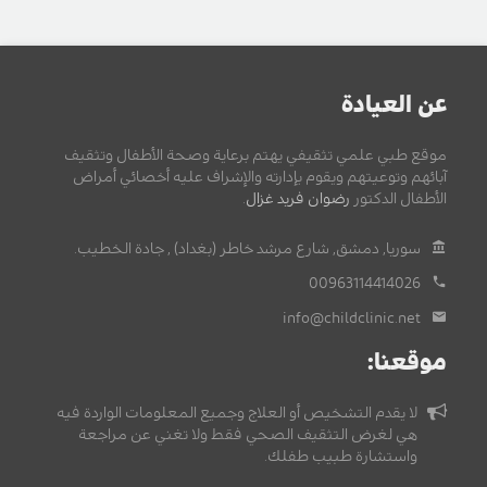
عن العيادة
موقع طبي علمي تثقيفي يهتم برعاية وصحة الأطفال وتثقيف
آبائهم وتوعيتهم ويقوم بإدارته والإشراف عليه أخصائي أمراض
الأطفال الدكتور
رضوان فريد غزال
.
سوريا, دمشق, شارع مرشد خاطر (بغداد) , جادة الخطيب.
00963114414026
info@childclinic.net
موقعنا:
لا يقدم التشخيص أو العلاج وجميع المعلومات الواردة فيه
هي لغرض التثقيف الصحي فقط ولا تغني عن مراجعة
واستشارة طبيب طفلك.