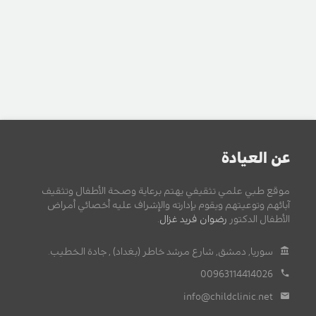
عن العيادة
موقع طبي علمي تثقيفي يهتم برعاية وصحة الأطفال وتثقيف
آبائهم وتوعيتهم ويقوم بإدارته والإشراف عليه أخصائي أمراض
الأطفال الدكتور
رضوان فريد غزال
.
سوريا, دمشق, شارع مرشد خاطر (بغداد) , جادة الخطيب.
00963114414026
info@childclinic.net