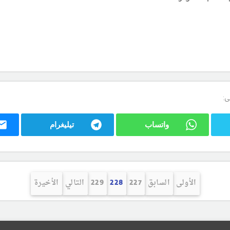
ى:
واتساب
تيليغرام
الأولى
السابق
227
228
229
التالي
الأخيرة