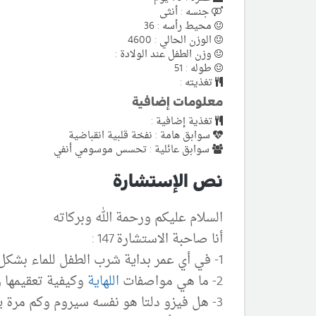
جنسه : أنثى
محيط رأسه : 36
الوزن الحالي : 4600
وزن الطفل عند الولادة :
طوله : 51
تغذيته :
معلومات إضافية
تغذية إضافية :
سوابق هامة : نفخة قلبية انقباضية
سوابق عائلية : تحسس موسومي أنفي
نص الإستشارة
السلام عليكم ورحمة الله وبركاته
أنا صاحبة الاستشارة 147 :
1- في أي عمر بداية شرب الطفل للماء بشكل دوري.
2- ما هي مواصفات
اللهاية
وكيفية تعقيمها و
3- هل فيزو دلتا هو نفسه سيروم وكم مرة يسمح باعطاء قيزو دلتا يوميا.