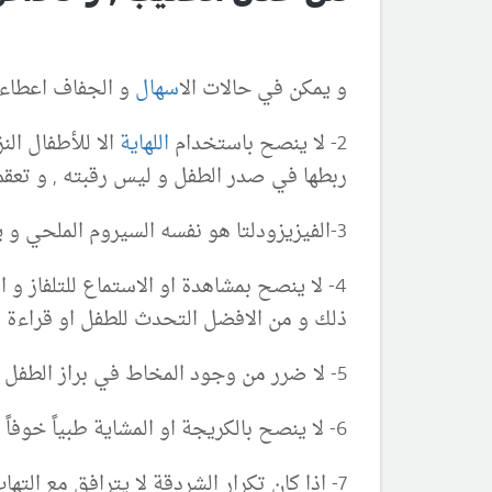
و يمكن في حالات ال
اسهال
و الجفاف اعطاء 
2- لا ينصح باستخدام
اللهاية
الا للأطفال ال
ربطها في صدر الطفل و ليس رقبته , و تعقم ا
3-الفيزيزودلتا هو نفسه السيروم الملحي و يمكن استخدامه بعدد مرات غير محدود فلا ضرر منه
4- لا ينصح بمشاهدة او الاستماع للتلفاز 
ذلك و من الافضل التحدث للطفل او قراءة ال
5- لا ضرر من وجود المخاط في براز الطفل الرضيع اذا كان لا يشكو من شيء آخر
6- لا ينصح بالكريجة او المشاية طبياً خوفاً من السقوط و يمكن البدء بها في حال الضرورة بعمر 9 أشهر
7- اذا كان تكرار الشردقة لا يترافق مع التهاب قصبات او رئة فلا مشكلة