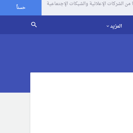
يف الإرتباط (الكوكيز) لتحليل زياراتك وإستخدامك للموقع و تتم مشاركة بعض المعلومات مع Google وغيرها من الشركات الإعلانية والشبكات الإجتماعية
حسناً
المزيد