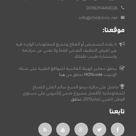
00963114414026
info@childclinic.net
موقعنا:
لا يقدم التشخيص أو العلاج وجميع المعلومات الواردة فيه
هي لغرض التثقيف الصحي فقط ولا تغني عن مراجعة
واستشارة طبيب طفلك.
يحقق معايير الهيئة العالمية للمواقع الطبية على شبكة
الإنترنت
HONcode
تحقق من
هنا
حاصل على جائزة سمو الشيخ سالم العلي الصباح
للمعلوماتية كأفضل مشروع صحي إلكتروني على مستوى
الوطن العربي لعام2010,
تحقق
.
تابعنا