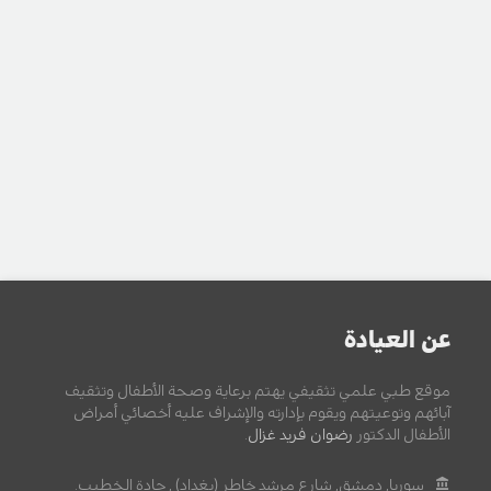
عن العيادة
موقع طبي علمي تثقيفي يهتم برعاية وصحة الأطفال وتثقيف
آبائهم وتوعيتهم ويقوم بإدارته والإشراف عليه أخصائي أمراض
الأطفال الدكتور
رضوان فريد غزال
.
سوريا, دمشق, شارع مرشد خاطر (بغداد) , جادة الخطيب.